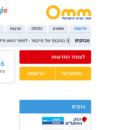
חדשות
ספורט
כלכלה
תרבות
מבזקים
17:32 ידו של ילד נלכדה במקצף של מיקסר - לוחמי האש חילצו אותו ללא פגע
22:10 בתוך דקות: שני מקרי הכשת נחש, גבר במצב קשה
לעמוד החדשות
26
כ"ה
התחברות
הרשמה
בנקים