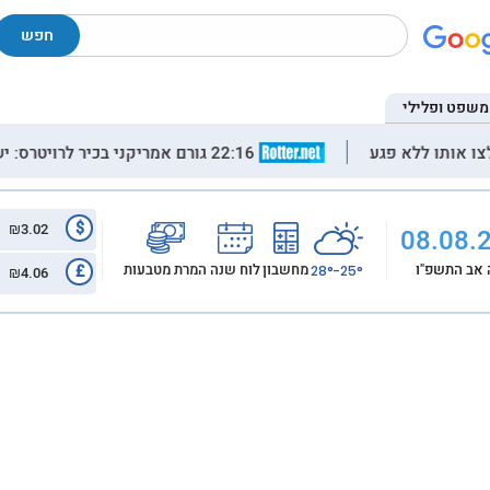
חפש
משפט ופלילי
22:16 גורם אמריקני בכיר לרויטרס: יש התקדמות במגעים להסכם בין איראן לעומאן, אנו מצפים להכרזה עליו בקרוב. ברגע שיוכרז ההסכם, נסיר את המצור על איראן
20:41 אסון בירושלים: גבר נדרס למוות בתאונה עצמית
$
₪3.02
08.08.
מחשבון
לוח שנה
המרת מטבעות
 אב התשפ"ו
£
25°-28°
₪4.06