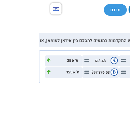
תרגם
23:21 נער בן 17 פונה במצב אנוש לביה"ח "סורוקה" לאחר שנפצע בתאונת דרכים
€
ת"א 35
₪3.48
ת"א 125
$97,376.53